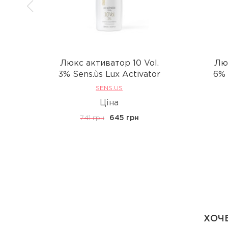
Люкс активатор 10 Vol.
Люк
3% Sens.ùs Lux Activator
6% 
SENS.US
Ціна
741 грн
645 грн
ХОЧЕ