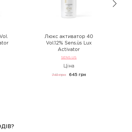
Vol.
Люкс активатор 40
Лю
ator
Vol.12% Sens.ùs Lux
Activator
SENS.US
Ціна
741 грн
645 грн
ОДІВ?