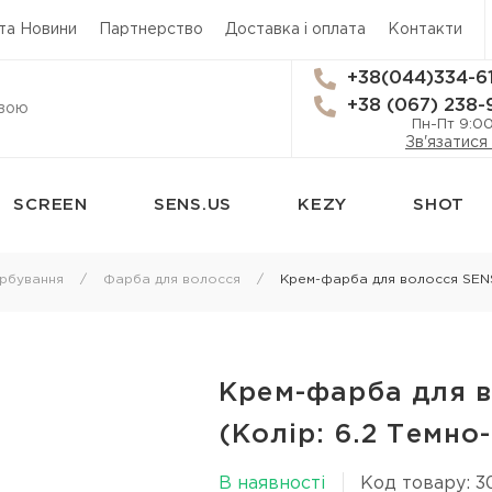
 та Новини
Партнерство
Доставка і оплата
Контакти
+38(044)334-6
+38 (067) 238-
Пн-Пт 9:0
Зв'язатися
SCREEN
SENS.US
KEZY
SHOT
сям
Стайлінг
Трихологія
рбування
Фарба для волосся
Крем-фарба для волосся SENS
Термозахист
Засоби від вип
Лаки для волосся
Лікування лупи
 для
Мус для волосся
Лікування шкі
Крем-фарба для в
Спрей для укладки волосся
Лосьйон для ш
(Колір: 6.2 Темн
я
Гель для волосся
Олія для шкіри
В наявності
Код товару: 3