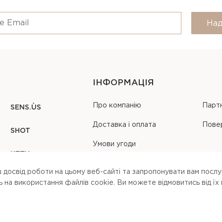
Над
ІНФОРМАЦІЯ
Про компанію
Парт
SENS.ÙS
Доставка і оплата
Пове
SHOT
Умови угоди
KEZY
Карта сайту
 досвід роботи на цьому веб-сайті та запропонувати вам послуг
на використання файлів cookie. Ви можете вiдмовитись вiд їх
 our
terms of service
,
privacy policy
and
cookies policy
.