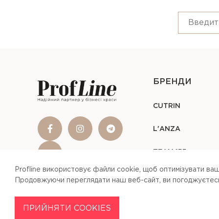
БРЕНДИ
CUTRIN
L'ANZA
TEAM 155
Profline використовує файли cookie, щоб оптимізувати ваш
Продовжуючи переглядати наш веб-сайт, ви погоджуєтесь 
ПРИЙНЯТИ COOKIES
Profline © 2026
Our Site Uses Cookies
By clicking Agree, you agree to