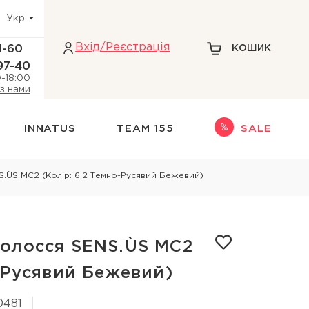
Укр
Вхiд/Реєстрація
1-60
КОШИК
97-40
0-18:00
 з нами
INNATUS
TEAM 155
SALE
Інше
.ÙS MC2 (Колір: 6.2 Темно-Русявий Бежевий)
адіння волосся
НАБОРИ
НОВИНКИ
ри голови
ТЕРМОЗАХИСТ
олосся SENS.ÙS MC2
кіри голови
ДЛЯ БЛОНДИНОК
о-Русявий Бежевий)
 голови
0481