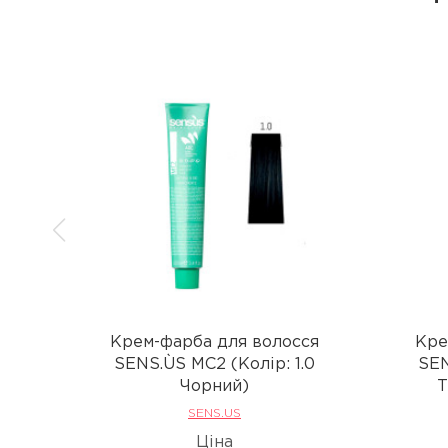
Крем-фарба для волосся
Кре
SENS.ÙS MC2 (Колір: 1.0
SEN
Чорний)
Т
SENS.US
Ціна