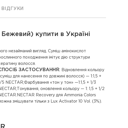
ВІДГУКИ
 Бежевий) купити в Україні
кератину волосся.
СПОСІБ ЗАСТОСУВАННЯ:
Відновлення кольору
(суміш для нанесення по довжині волосся) — 1:1,5 +
1/5 NECTAR;Фарбування «тон у тон» —1:1,5 + 1/3
NECTAR;Тонування, оновлення кольору — 1: 1,5 + 1/2
NECTAR.NECTAR Recovery для Ammonia Colors
можна змішувати тільки з Lux Activator 10 Vol. (3%).
OR