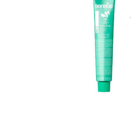
Пігмент прямої дії
Спрей для волосс
СПЕЦСРЕДСТВА
Ампули для волос
▼
Показати ще
Для чоловіків
Догляд за шкіро
Гоління
Догляд за тілом
Догляд за шкірою