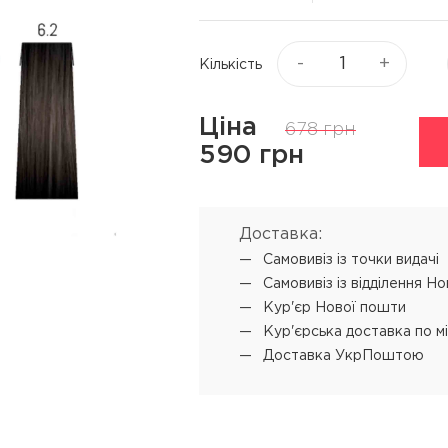
Віск та пасти для волосся
я
Текстуруючі засоби
ся
-
+
Кількість
▼
Показати ще
Ціна
678 грн
ю
Процедури
Супутні прод
590 грн
L'ANZA Keratin Healing Oil
Концентрат-ві
Emergency Service
 обличчя
Мус для техні
Доставка:
L'ANZA Ultimate Treatment
Самовивіз iз точки видачі
SENSUS реконструкція
Самовивіз iз відділення Н
SHOT PRODIGY REPAIR
Кур'єр Нової пошти
кератинове відновлення
Кур'єрська доставка по м
Доставка УкрПоштою
SHOT BI POWER миттєве
відновлення
L'ANZA Color Attach