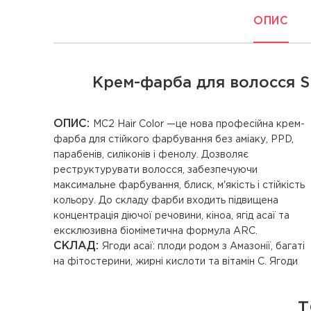
ОПИС
Крем-фарба для волосся SE
ОПИС:
MC2 Hair Color —це нова професійна крем-
фарба для стійкого фарбування без аміаку, PPD,
парабенів, силіконів і фенолу. Дозволяє
реструктурувати волосся, забезпечуючи
максимальне фарбування, блиск, м'якість і стійкість
кольору. До складу фарби входить підвищена
концентрація діючої речовини, кіноа, ягід асаї та
ексклюзивна біоміметична формула ARC.
СКЛАД:
Ягоди асаї: плоди родом з Амазонії, багаті
іонним зв'язкам з кератиновою структурою волосся;
на фітостерини, жирні кислоти та вітамін С. Ягоди
проникає глибоко у волокна, повертає волоссю
Т