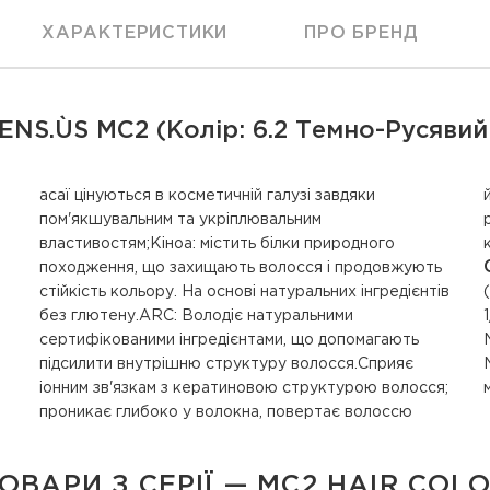
ХАРАКТЕРИСТИКИ
ПРО БРЕНД
NS.ÙS MC2 (Колір: 6.2 Темно-Русявий
асаї цінуються в косметичній галузі завдяки
його незайманий вигляд. Суміш амінокислот
пом'якшувальним та укріплювальним
рослинного походження імітує дію структури
властивостям;Кіноа: містить білки природного
походження, що захищають волосся і продовжують
стійкість кольору. На основі натуральних інгредієнтів
без глютену.ARC: Володіє натуральними
сертифікованими інгредієнтами, що допомагають
підсилити внутрішню структуру волосся.Сприяє
ОВАРИ З СЕРІЇ — MC2 HAIR COL