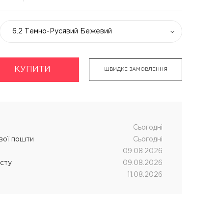
6.2 Темно-Русявий Бежевий
КУПИТИ
укти
Хімічна завивка волосся
ШВИДКЕ ЗАМОВЛЕННЯ
дновник
CUTRIN MUOTO біозавивка
чних процедур
SENSUS SMART біозавивка
SHOT MY PERM
Cьогодні
ової пошти
Cьогодні
LANZA кислотна завивка
09.08.2026
істу
09.08.2026
11.08.2026