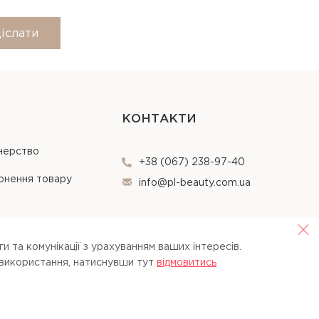
іслати
КОНТАКТИ
нерство
+38 (067) 238-97-40
рнення товару
info@pl-beauty.com.ua
и та комунікації з урахуванням ваших інтересів.
 використання, натиснувши тут
вiдмовитись
Opt Out
Agree