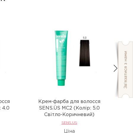
осся
Крем-фарба для волосся
К
 4.0
SENS.ÙS MC2 (Колір: 5.0
S
Світло-Коричневий)
SENS.US
Ціна