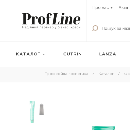
Про нас
Акції
КАТАЛОГ
CUTRIN
LANZA
Фарбування
Догляд за волос
Професійна косметика
Каталог
Фа
Фарба для волосся
Шампунь
Освітлюючі продукти
Кондиціонери
Окисник
Бальзами та креми
волосся
Маска тонуюча для волосся
Маски для волосс
Камуфляж для волосся
Олії для волосся