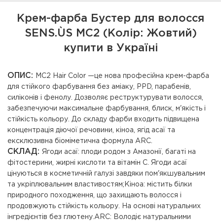
Крем-фарба Бустер для волосся
SENS.ÙS MC2 (Колір: Жовтий)
купити в Україні
ОПИС:
MC2 Hair Color —це нова професійна крем-фарба
для стійкого фарбування без аміаку, PPD, парабенів,
силіконів і фенолу. Дозволяє реструктурувати волосся,
забезпечуючи максимальне фарбування, блиск, м'якість і
стійкість кольору. До складу фарби входить підвищена
концентрація діючої речовини, кіноа, ягід асаї та
ексклюзивна біоміметична формула ARC.
СКЛАД:
Ягоди асаї: плоди родом з Амазонії, багаті на
фітостерини, жирні кислоти та вітамін С. Ягоди асаї
цінуються в косметичній галузі завдяки пом'якшувальним
та укріплювальним властивостям;Кіноа: містить білки
природного походження, що захищають волосся і
продовжують стійкість кольору. На основі натуральних
інгредієнтів без глютену.ARC: Володіє натуральними