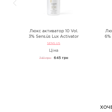
Люкс активатор 10 Vol.
Люк
3% Sens.ùs Lux Activator
6% 
SENS.US
Ціна
741 грн
645 грн
ХОЧЕ