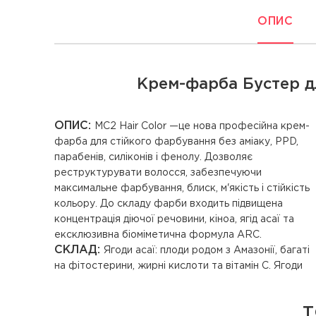
ОПИС
Крем-фарба Бустер дл
ОПИС:
MC2 Hair Color —це нова професійна крем-
фарба для стійкого фарбування без аміаку, PPD,
парабенів, силіконів і фенолу. Дозволяє
реструктурувати волосся, забезпечуючи
максимальне фарбування, блиск, м'якість і стійкість
кольору. До складу фарби входить підвищена
концентрація діючої речовини, кіноа, ягід асаї та
ексклюзивна біоміметична формула ARC.
СКЛАД:
Ягоди асаї: плоди родом з Амазонії, багаті
іонним зв'язкам з кератиновою структурою волосся;
на фітостерини, жирні кислоти та вітамін С. Ягоди
проникає глибоко у волокна, повертає волоссю
Т