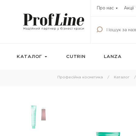
Про нас
Акції
КАТАЛОГ
CUTRIN
LANZA
Фарбування
Догляд за волос
Професійна косметика
Каталог
Фарба для волосся
Шампунь
Освітлюючі продукти
Кондиціонери
Окисник
Бальзами та креми
волосся
Маска тонуюча для волосся
Маски для волосс
Камуфляж для волосся
Олії для волосся