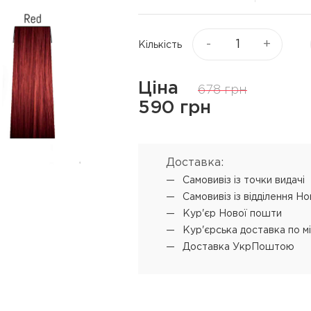
Віск та пасти для волосся
я
Текстуруючі засоби
ся
-
+
Кількість
▼
Показати ще
Ціна
678 грн
ю
Процедури
Супутні прод
590 грн
L'ANZA Keratin Healing Oil
Концентрат-ві
Emergency Service
 обличчя
Мус для техні
Доставка:
L'ANZA Ultimate Treatment
Самовивіз iз точки видачі
SENSUS реконструкція
Самовивіз iз відділення Н
SHOT PRODIGY REPAIR
Кур'єр Нової пошти
кератинове відновлення
Кур'єрська доставка по м
Доставка УкрПоштою
SHOT BI POWER миттєве
відновлення
L'ANZA Color Attach