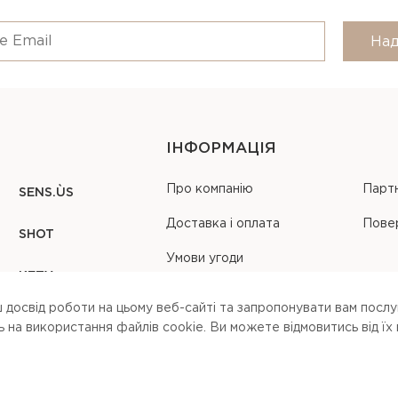
Над
ІНФОРМАЦІЯ
Про компанію
Парт
SENS.ÙS
Доставка і оплата
Пове
SHOT
Умови угоди
KEZY
Карта сайту
 досвід роботи на цьому веб-сайті та запропонувати вам послуг
на використання файлів cookie. Ви можете вiдмовитись вiд їх
 our
terms of service
,
privacy policy
and
cookies policy
.