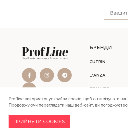
БРЕНДИ
CUTRIN
L'ANZA
TEAM 155
Profline використовує файли cookie, щоб оптимізувати ваш
Продовжуючи переглядати наш веб-сайт, ви погоджуєтесь 
ПРИЙНЯТИ COOKIES
Profline © 2026
Our Site Uses Cookies
By clicking Agree, you agree to