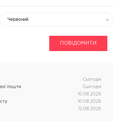
Червоний
ПОВІДОМИТИ
укти
Хімічна завивка волосся
дновник
CUTRIN MUOTO біозавивка
чних процедур
SENSUS SMART біозавивка
SHOT MY PERM
Cьогодні
ової пошти
Cьогодні
LANZA кислотна завивка
10.08.2026
істу
10.08.2026
12.08.2026