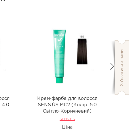
осся
Крем-фарба для волосся
К
 4.0
SENS.ÙS MC2 (Колір: 5.0
S
Світло-Коричневий)
SENS.US
Ціна