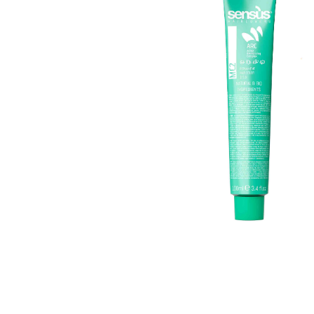
Пігмент прямої дії
Спрей для волосс
СПЕЦСРЕДСТВА
Ампули для волос
▼
Показати ще
Для чоловіків
Догляд за шкіро
Гоління
Догляд за тілом
Догляд за шкірою