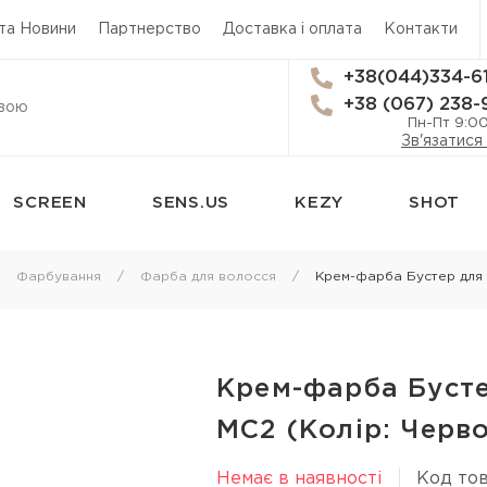
 та Новини
Партнерство
Доставка і оплата
Контакти
+38(044)334-6
+38 (067) 238-
Пн-Пт 9:0
Зв'язатися
SCREEN
SENS.US
KEZY
SHOT
сям
Стайлінг
Трихологія
Фарбування
Фарба для волосся
Крем-фарба Бустер для 
Термозахист
Засоби від вип
Лаки для волосся
Лікування лупи
 для
Мус для волосся
Лікування шкі
Крем-фарба Бусте
Спрей для укладки волосся
Лосьйон для ш
MC2 (Колір: Черв
я
Гель для волосся
Олія для шкіри
Немає в наявності
Код тов