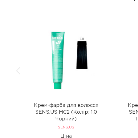
Крем-фарба для волосся
Кре
SENS.ÙS MC2 (Колір: 1.0
SEN
Чорний)
Т
SENS.US
Ціна