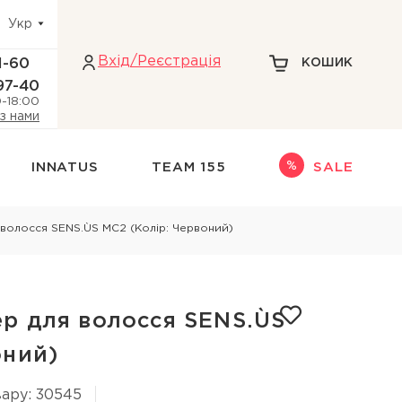
Укр
Вхiд/Реєстрація
1-60
КОШИК
97-40
0-18:00
 з нами
INNATUS
TEAM 155
SALE
Інше
волосся SENS.ÙS MC2 (Колір: Червоний)
адіння волосся
НАБОРИ
НОВИНКИ
ри голови
ТЕРМОЗАХИСТ
р для волосся SENS.ÙS
кіри голови
ДЛЯ БЛОНДИНОК
оний)
 голови
ару: 30545