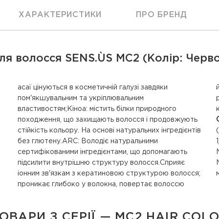
ХАРАКТЕРИСТИКИ
ПРО БРЕНД
я волосся SENS.ÙS MC2 (Колір: Черво
асаї цінуються в косметичній галузі завдяки
його незайманий вигляд. Суміш амінокислот
пом'якшувальним та укріплювальним
рослинного походження імітує дію структури
властивостям;Кіноа: містить білки природного
походження, що захищають волосся і продовжують
стійкість кольору. На основі натуральних інгредієнтів
без глютену.ARC: Володіє натуральними
сертифікованими інгредієнтами, що допомагають
підсилити внутрішню структуру волосся.Сприяє
ОВАРИ З СЕРІЇ — MC2 HAIR COL