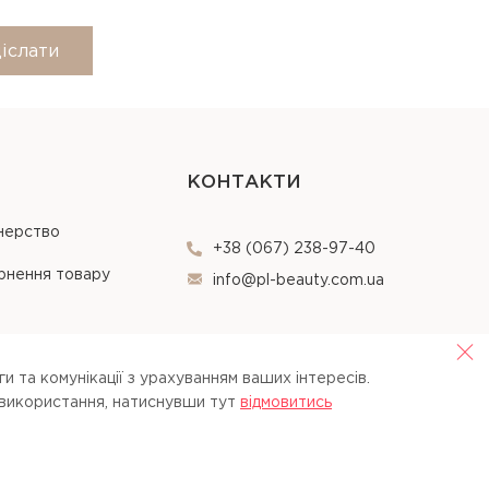
іслати
КОНТАКТИ
нерство
+38 (067) 238-97-40
рнення товару
info@pl-beauty.com.ua
и та комунікації з урахуванням ваших інтересів.
 використання, натиснувши тут
вiдмовитись
Opt Out
Agree