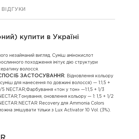
ВІДГУКИ
ний) купити в Україні
кератину волосся.
СПОСІБ ЗАСТОСУВАННЯ:
Відновлення кольору
(суміш для нанесення по довжині волосся) — 1:1,5 +
1/5 NECTAR;Фарбування «тон у тон» —1:1,5 + 1/3
NECTAR;Тонування, оновлення кольору — 1: 1,5 + 1/2
NECTAR.NECTAR Recovery для Ammonia Colors
можна змішувати тільки з Lux Activator 10 Vol. (3%).
OR