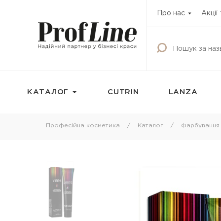
Про нас
Акції
КАТАЛОГ
CUTRIN
LANZA
Фарбування
Догляд за волос
Професійна косметика
Каталог
Фарбування
Фарба для волосся
Шампунь
Освітлюючі продукти
Кондиціонери
Окисник
Бальзами та креми
волосся
Маска тонуюча для волосся
Маски для волосс
Камуфляж для волосся
Олії для волосся