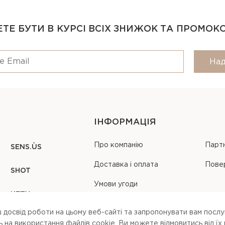
ТЕ БУТИ В КУРСІ ВСІХ ЗНИЖОК ТА ПРОМОК
Над
ІНФОРМАЦІЯ
Про компанію
Парт
SENS.ÙS
Доставка і оплата
Пове
SHOT
Умови угоди
KEZY
Карта сайту
 досвід роботи на цьому веб-сайті та запропонувати вам послуг
на використання файлів cookie. Ви можете вiдмовитись вiд їх