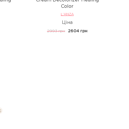
aling
Cream Decolorizer Healing
Color
L'ANZA
Ціна
2993 грн
2604 грн