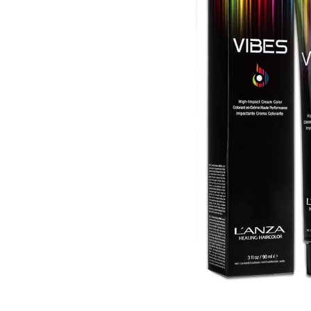
Пігмент прямої дії
Спрей для волосс
СПЕЦСРЕДСТВА
Ампули для волос
▼
Показати ще
Для чоловіків
Догляд за шкіро
Гоління
Догляд за тілом
Догляд за шкірою