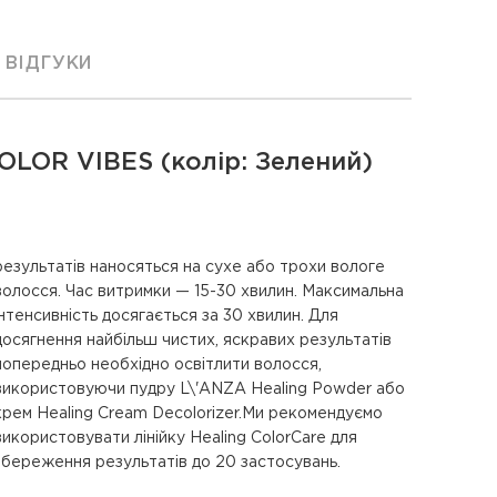
ВІДГУКИ
OLOR VIBES (колір: Зелений)
результатів наносяться на сухе або трохи вологе
волосся. Час витримки — 15-30 хвилин. Максимальна
інтенсивність досягається за 30 хвилин. Для
досягнення найбільш чистих, яскравих результатів
попередньо необхідно освітлити волосся,
використовуючи пудру L\'ANZA Healing Powder або
крем Healing Cream Decolorizer.Ми рекомендуємо
збереження результатів до 20 застосувань.