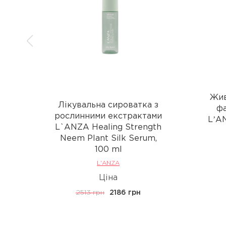
Жив
Лікувальна сироватка з
фа
рослинними екстрактами
LʼAN
L`ANZA Healing Strength
Neem Plant Silk Serum,
100 ml
L'ANZA
Ціна
2513 грн
2186 грн