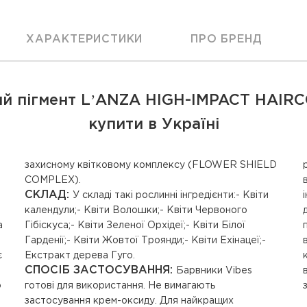
ХАРАКТЕРИСТИКИ
ПРО БРЕНД
й пігмент LʼANZA HIGH-IMPACT HAIRC
купити в Україні
COMPLEX).
СКЛАД:
:
У складі такі рослинні інгредієнти:- Квіти
календули;- Квіти Волошки;- Квіти Червоного
а
Гібіскуса;- Квіти Зеленої Орхідеї;- Квіти Білої
Гарденії;- Квіти Жовтої Троянди;- Квіти Ехінацеї;-
є
Екстракт дерева Гуго.
СПОСІБ ЗАСТОСУВАННЯ:
Барвники Vibes
використовувати лінійку Healing ColorCare для
о
готові для використання. Не вимагають
застосування крем-оксиду. Для найкращих