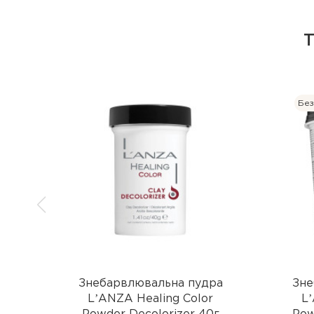
Без
Знебарвлювальна пудра
Зне
LʼANZA Healing Color
Lʼ