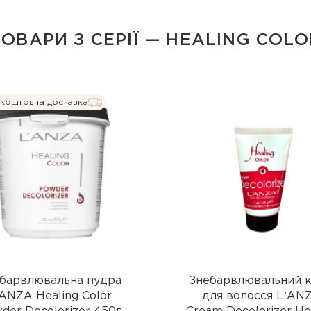
ТОВАРИ З СЕРІЇ — HEALING COLO
коштовна доставка
барвлювальна пудра
Знебарвлювальний 
ANZA Healing Color
для волосся LʼAN