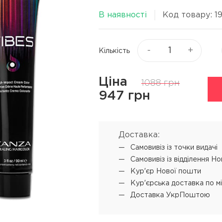
Віск та пасти для волосся
я
В наявності
Код товару: 1
Текстуруючі засоби
ся
▼
Показати ще
-
+
Кількість
ю
Процедури
Супутні прод
Ціна
1088 грн
L'ANZA Keratin Healing Oil
Концентрат-ві
947 грн
Emergency Service
 обличчя
Мус для техні
L'ANZA Ultimate Treatment
Доставка:
SENSUS реконструкція
Самовивіз iз точки видачі
SHOT PRODIGY REPAIR
Самовивіз iз відділення Н
кератинове відновлення
Кур'єр Нової пошти
SHOT BI POWER миттєве
Кур'єрська доставка по м
відновлення
Доставка УкрПоштою
L'ANZA Color Attach