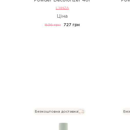
Powder Decolorizer 40г
Pow
L'ANZA
Ціна
836 грн
727 грн
Безкоштовна доставка
Без