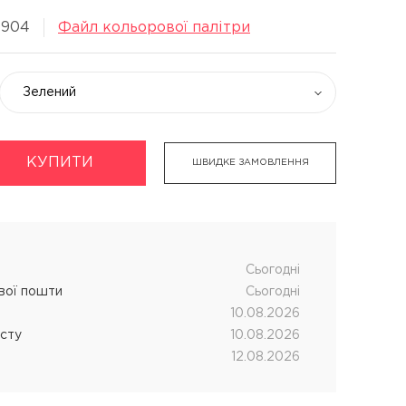
9904
Файл кольорової палітри
Зелений
укти
Хімічна завивка волосся
КУПИТИ
ШВИДКЕ ЗАМОВЛЕННЯ
дновник
CUTRIN MUOTO біозавивка
чних процедур
SENSUS SMART біозавивка
SHOT MY PERM
LANZA кислотна завивка
Cьогодні
ової пошти
Cьогодні
10.08.2026
істу
10.08.2026
12.08.2026