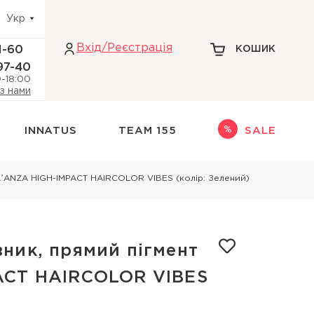
Укр
Вхiд/Реєстрація
1-60
КОШИК
97-40
0-18:00
 з нами
INNATUS
TEAM 155
SALE
Інше
LʼANZA HIGH-IMPACT HAIRCOLOR VIBES (колір: Зелений)
адіння волосся
НАБОРИ
НОВИНКИ
ри голови
ТЕРМОЗАХИСТ
ник, прямий пігмент
кіри голови
ДЛЯ БЛОНДИНОК
ACT HAIRCOLOR VIBES
 голови