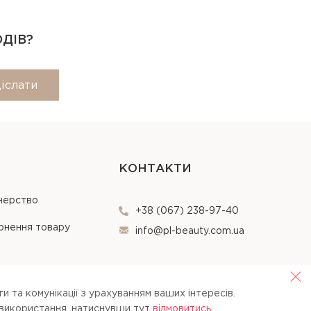
ОДІВ?
іслати
КОНТАКТИ
нерство
+38 (067) 238-97-40
рнення товару
info@pl-beauty.com.ua
и та комунікації з урахуванням ваших інтересів.
 використання, натиснувши тут
вiдмовитись