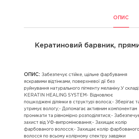
ОПИС
Кератиновий барвник, прями
ОПИС:
Забезпечує стійке, щільне фарбування
захисному квітковому комплексу (FLOWER SHIELD
яскравими відтінками, поверхневої дії без
руйнування натурального пігменту меланіну.У складі
КERATIN HEALING SYSTEM- Відновлює
пошкоджені ділянки в структурі волоса;- Зберігає т
утримує вологу;- Допомагає активним компонентам
проникати та рівномірно розподілятися;- Забезпечу
захист від УФ-випромінювання;- Захищає колір
фарбованого волосся;- Захищає колір фарбованог
волосся по всьому колірному спектру завдяки