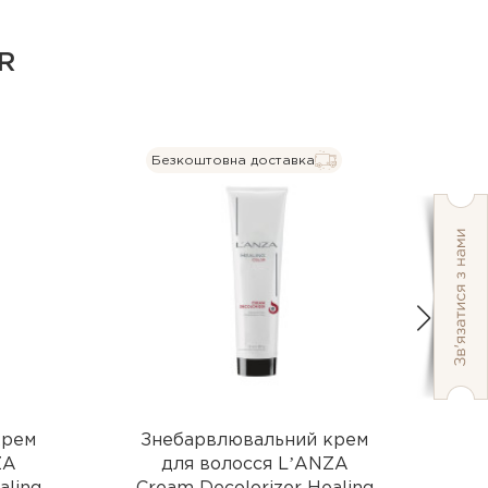
R
Безкоштовна доставка
крем
Знебарвлювальний крем
О
ZA
для волосся LʼANZA