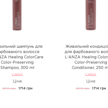
ильний шампунь для
Живильний кондиці
рбованого волосся
для фарбованого вол
ZA Healing ColorCare
LʼANZA Healing Colo
Color-Preserving
Color-Preserving
Shampoo, 300 ml
Conditioner, 250 m
L'ANZA
L'ANZA
Ціна
Ціна
1970 грн
1714 грн
1970 грн
1714 грн