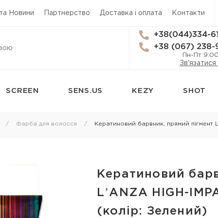
 та Новини
Партнерство
Доставка і оплата
Контакти
+38(044)334-6
+38 (067) 238-
Пн-Пт 9:0
Зв'язатися
SCREEN
SENS.US
KEZY
SHOT
сям
Стайлінг
Трихологія
Фарба для волосся
Кератиновий барвник, прямий пігмент 
Термозахист
Засоби від вип
Лаки для волосся
Лікування лупи
 для
Мус для волосся
Лікування шкі
Кератиновий барв
Спрей для укладки волосся
Лосьйон для ш
LʼANZA HIGH-IMP
я
Гель для волосся
Олія для шкіри
(колір: Зелений)