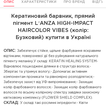
ОПИС
ХАРАКТЕРИСТИКИ
ПРО БРЕНД
ВІДГУ
Кератиновий барвник, прямий
пігмент LʼANZA HIGH-IMPACT
HAIRCOLOR VIBES (колір:
Бузковий) купити в Україні
ОПИС:
Забезпечує стійке, щільне фарбування яскравими
відтінками, поверхневої дії без руйнування натурального
пігменту меланіну.У складі: КERATIN HEALING SYSTEM-
Відновлює пошкоджені ділянки в структурі волоса;-
Зберігає та утримує вологу;- Допомагає активним
компонентам проникати та рівномірно розподілятися;-
Забезпечує захист від УФ-випромінювання;- Захищає
колір фарбованого волосся;- Захищає колір фарбованого
волосся по всьому колірному спектру завдяки захисному
квітковому комплексу (FLOWER SHIELD COMPLEX).
СКЛАД:
У складі такі рослинні інгредієнти:- Квіти