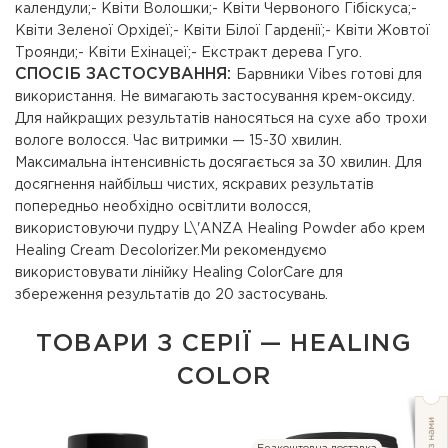
календули;- Квіти Волошки;- Квіти Червоного Гібіскуса;-
Квіти Зеленої Орхідеї;- Квіти Білої Гарденії;- Квіти Жовтої
Троянди;- Квіти Ехінацеї;- Екстракт дерева Гуго.
СПОСІБ ЗАСТОСУВАННЯ:
Барвники Vibes готові для
використання. Не вимагають застосування крем-оксиду.
Для найкращих результатів наносяться на сухе або трохи
вологе волосся. Час витримки — 15-30 хвилин.
Максимальна інтенсивність досягається за 30 хвилин. Для
досягнення найбільш чистих, яскравих результатів
попередньо необхідно освітлити волосся,
використовуючи пудру L\'ANZA Healing Powder або крем
Healing Cream Decolorizer.Ми рекомендуємо
використовувати лінійку Healing ColorCare для
збереження результатів до 20 застосувань.
ТОВАРИ З СЕРІЇ — HEALING
COLOR