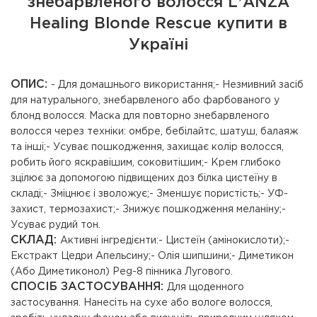
знебарвленого волосся LʼANZA
Healing Blonde Rescue купити в
Україні
ОПИС:
- Для домашнього використання;- Незмивний засіб
для натурального, знебарвленого або фарбованого у
блонд волосся. Маска для повторно знебарвленого
волосся через техніки: омбре, бебілайтс, шатуш, балаяж
та інші;- Усуває пошкодження, захищає колір волосся,
робить його яскравішим, соковитішим;- Крем глибоко
зцілює за допомогою підвищених доз білка цистеїну в
складі;- Зміцнює і зволожує;- Зменшує пористість;- УФ-
захист, термозахист;- Знижує пошкодження меланіну;-
Усуває рудий тон.
СКЛАД:
Активні інгредієнти:- Цистеїн (амінокислоти);-
Екстракт Цедри Апельсину;- Олія шипшини;- Диметикон
(Або Диметиконол) Peg-8 пінника Лугового.
СПОСІБ ЗАСТОСУВАННЯ:
Для щоденного
застосування. Нанесіть на сухе або вологе волосся,