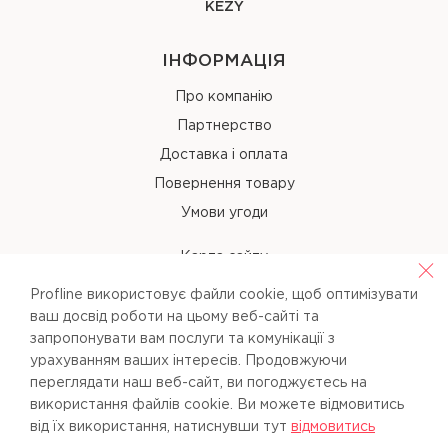
KEZY
ІНФОРМАЦІЯ
Про компанію
Партнерство
Доставка і оплата
Повернення товару
Умови угоди
Карта сайту
Profline використовує файли cookie, щоб оптимізувати
КОНТАКТИ
ваш досвід роботи на цьому веб-сайті та
запропонувати вам послуги та комунікації з
+38 (067) 238-97-40
урахуванням ваших інтересів. Продовжуючи
переглядати наш веб-сайт, ви погоджуєтесь на
info@pl-beauty.com.ua
використання файлів cookie. Ви можете вiдмовитись
вiд їх використання, натиснувши тут
вiдмовитись