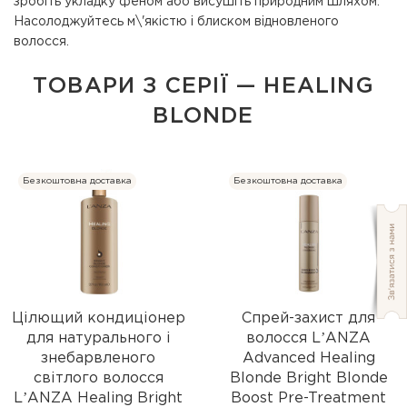
зробіть укладку феном або висушіть природним шляхом.
Насолоджуйтесь м\'якістю і блиском відновленого
волосся.
ТОВАРИ З СЕРІЇ — HEALING
BLONDE
Безкоштовна доставка
Безкоштовна доставка
Цілющий кондиціонер
Спрей-захист для
для натурального і
волосся LʼANZA
знебарвленого
Advanced Healing
світлого волосся
Blonde Bright Blonde
LʼANZA Healing Bright
Boost Pre-Treatment