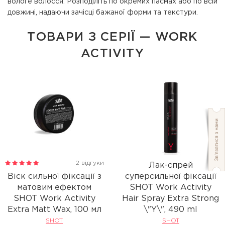
вологе волосся. Розподіліть по окремих пасмах або по всій
довжині, надаючи зачісці бажаної форми та текстури.
ТОВАРИ З СЕРІЇ — WORK
ACTIVITY
2 відгуки
Лак-спрей
Віск сильної фіксації з
суперсильної фіксації
матовим ефектом
SHOT Work Activity
SHOT Work Activity
Hair Spray Extra Strong
Extra Matt Wax, 100 мл
\"Y\", 490 ml
SHOT
SHOT